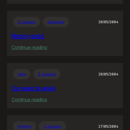
Goodbye
Neostrado!
Z Joggera
Zwierzaki
28/05/2004
Nocny gość
:
Continue reading
Nocny
gość
Varia
Z Joggera
28/05/2004
Co wieś to wieś
:
Continue reading
Co
wieś
to
Polityka
Z Joggera
27/05/2004