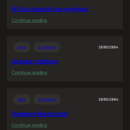
W Unii ćwiartki nie wypijesz
:
Continue reading
W
Unii
ćwiartki
Varia
Z Joggera
28/05/2004
nie
wypijesz
Scenka rodzinna
:
Continue reading
Scenka
rodzinna
Varia
Z Joggera
28/05/2004
Goodbye Neostrado!
:
Continue reading