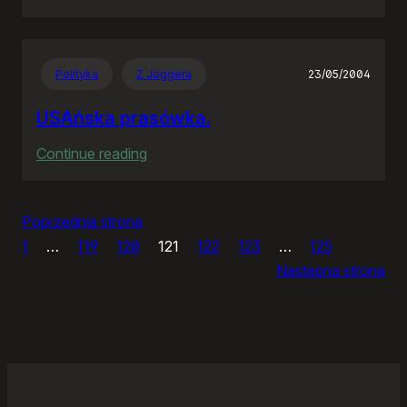
IceWM
1.2.14
Polityka
Z Joggera
23/05/2004
USAńska prasówka.
:
Continue reading
USAńska
prasówka.
Poprzednia strona
1
…
119
120
121
122
123
…
125
Następna strona