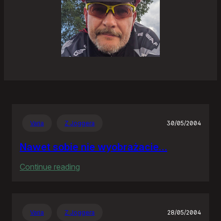
Varia
Z Joggera
30/05/2004
Nawet sobie nie wyobrażacie…
:
Continue reading
Nawet
sobie
nie
Varia
Z Joggera
28/05/2004
wyobrażacie…