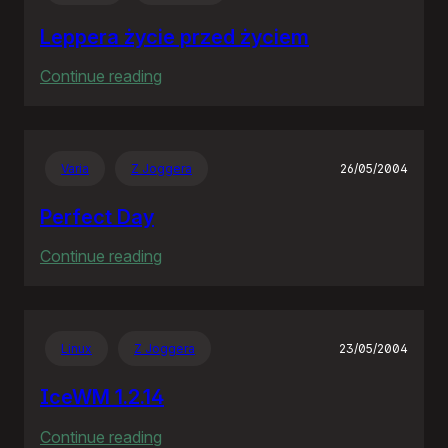
wieś
Leppera życie przed życiem
:
Continue reading
Leppera
życie
przed
Varia
Z Joggera
26/05/2004
życiem
Perfect Day
:
Continue reading
Perfect
Day
Linux
Z Joggera
23/05/2004
IceWM 1.2.14
:
Continue reading