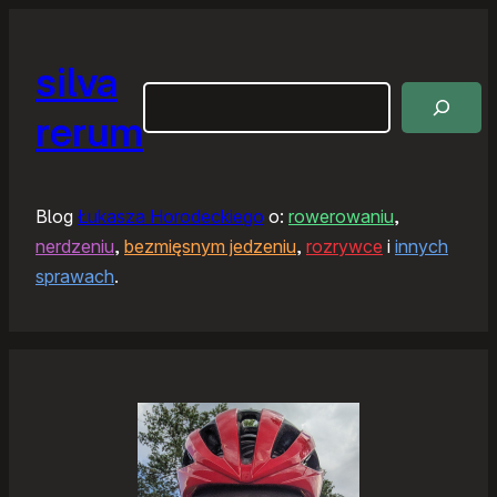
silva
Szukaj
rerum
Blog
Łukasza Horodeckiego
o:
rowerowaniu
,
nerdzeniu
,
bezmięsnym jedzeniu
,
rozrywce
i
innych
sprawach
.