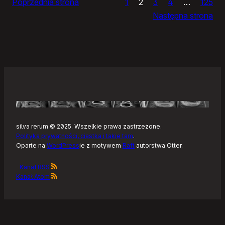
Poprzednia strona
1
2
3
4
…
125
Noteckie:
Następna strona
co
dalej?
silva rerum © 2025. Wszelkie prawa zastrzeżone.
Polityka prywatności, ciastka i takie tam
.
Oparte na
WordPress
ie z motywem
Raft
autorstwa Otter.
Kanał RSS
Kanał Atom