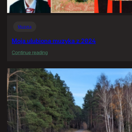
Muzyka
Moja ulubiona muzyka z 2024
:
Continue reading
Moja
ulubiona
muzyka
z
2024