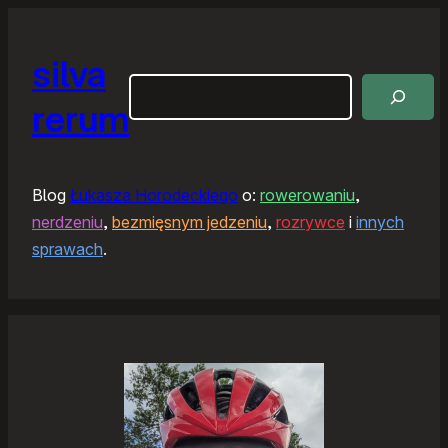
silva
Szukaj
rerum
Blog
Łukasza Horodeckiego
o:
rowerowaniu
,
nerdzeniu
,
bezmięsnym jedzeniu
,
rozrywce
i
innych
sprawach
.