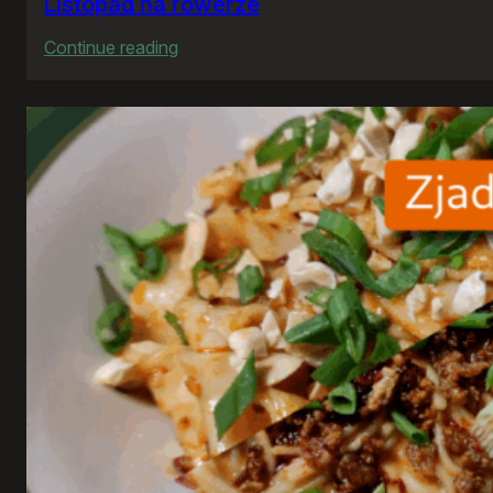
Listopad na rowerze
:
Continue reading
Listopad
na
rowerze