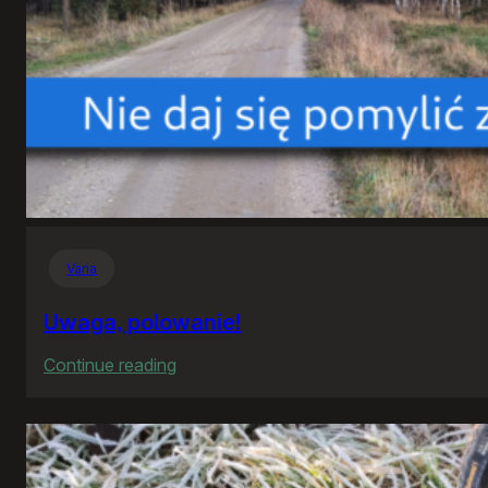
Varia
Uwaga, polowanie!
:
Continue reading
Uwaga,
polowanie!