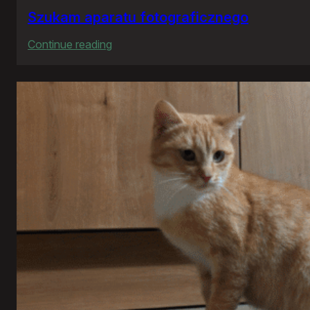
Szukam aparatu fotograficznego
:
Continue reading
Szukam
aparatu
fotograficznego