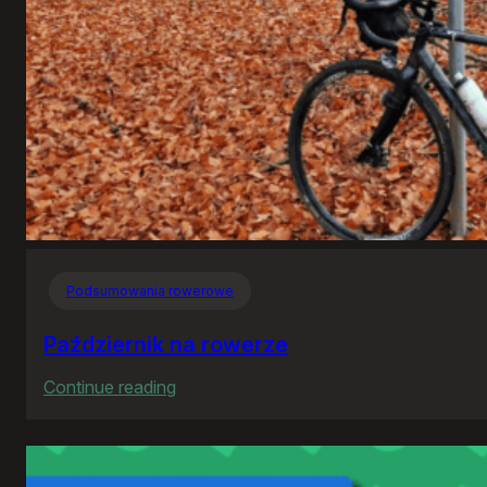
Podsumowania rowerowe
Październik na rowerze
:
Continue reading
Październik
na
rowerze