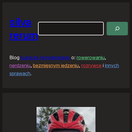
silva
Szukaj
rerum
Blog
Łukasza Horodeckiego
o:
rowerowaniu
,
nerdzeniu
,
bezmięsnym jedzeniu
,
rozrywce
i
innych
sprawach
.