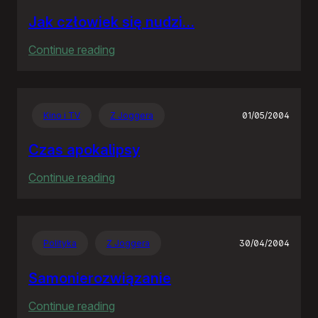
Jak człowiek się nudzi…
:
Continue reading
Jak
człowiek
się
Kino i TV
Z Joggera
01/05/2004
nudzi…
Czas apokalipsy
:
Continue reading
Czas
apokalipsy
Polityka
Z Joggera
30/04/2004
Samonierozwiązanie
:
Continue reading