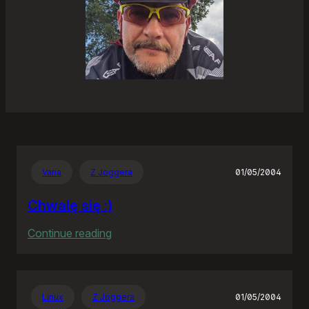
Varia
Z Joggera
01/05/2004
Chwalę się :)
:
Continue reading
Chwalę
się
:)
Linux
Z Joggera
01/05/2004