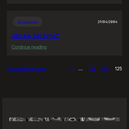
Samonierozwiązanie
Blogowanie
29/04/2004
Jak się zaczyna?
:
Continue reading
Jak
się
Poprzednia strona
1
…
123
124
125
zaczyna?