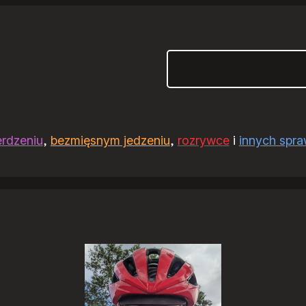
Szukaj
erdzeniu
,
bezmięsnym jedzeniu
,
rozrywce
i
innych spr