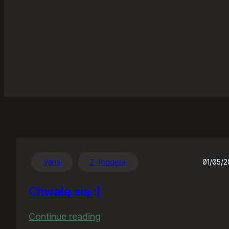
Varia
Z Joggera
01/05/
Chwalę się :)
:
Continue reading