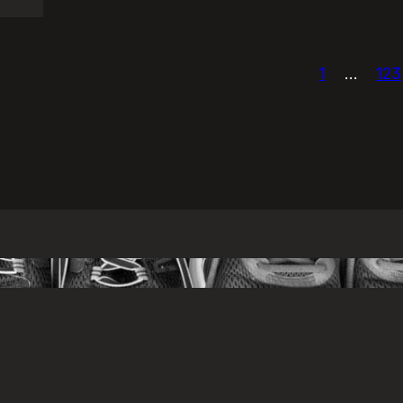
1
…
123