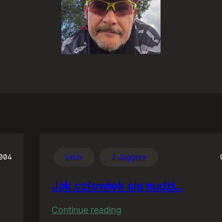
2004
Linux
Z Joggera
Jak człowiek się nudzi…
:
Continue reading