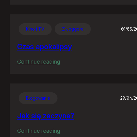
Chwalę
się
:)
Kino i TV
Z Joggera
01/05/
Czas apokalipsy
:
Continue reading
Czas
apokalipsy
Blogowanie
29/04/
Jak się zaczyna?
:
Continue reading