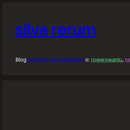
silva rerum
Blog
Łukasza Horodeckiego
o:
rowerowaniu
,
n