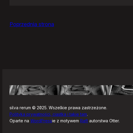
Jak
się
zaczyna?
Poprzednia strona
silva rerum © 2025. Wszelkie prawa zastrzeżone.
Polityka prywatności, ciastka i takie tam
.
Oparte na
WordPress
ie z motywem
Raft
autorstwa Otter.