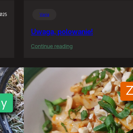
2025
Varia
Uwaga, polowanie!
:
Continue reading
Uwaga,
polowanie!