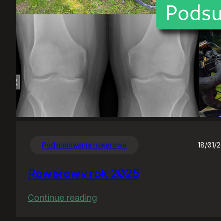
Podsumowania rowerowe
18/01/
Rowerowy rok 2025
:
Continue reading
Rowerowy