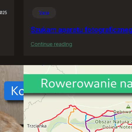
2025
Varia
Szukam aparatu fotograficzne
:
Continue reading
Szukam
aparatu
fotograficznego