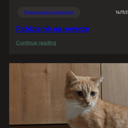
Podsumowania rowerowe
14/11/
Październik na rowerze
:
Continue reading
Październik
na
rowerze