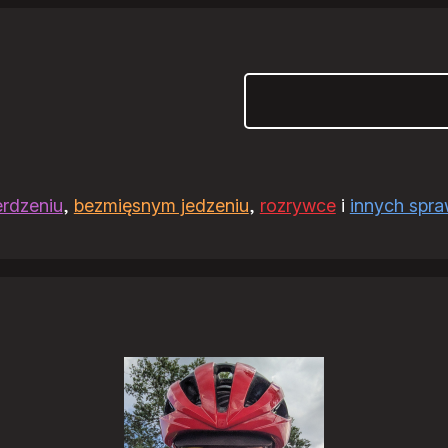
Szukaj
erdzeniu
,
bezmięsnym jedzeniu
,
rozrywce
i
innych spr