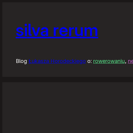
silva rerum
Blog
Łukasza Horodeckiego
o:
rowerowaniu
,
n