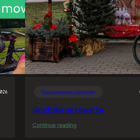
2026
Podsumowania rowerowe
Grudzień na rowerze
:
Continue reading
Grudzień