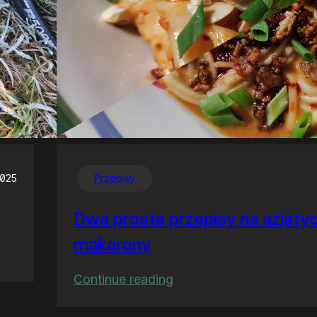
2025
Przepisy
Dwa proste przepisy na azjaty
makarony
:
Continue reading
Dwa