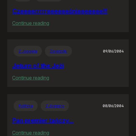
Czeeeerrrrreeeeeeśnieeeeeee!!!
:
Continue reading
Czeeeerrrrreeeeeeśnieeeeeee!!!
Z Joggera
Zwierzaki
09/06/2004
Jeturn of the Jeżi
:
Continue reading
Jeturn
of
the
Polityka
Z Joggera
08/06/2004
Jeżi
Pan premier tańczy…
:
Continue reading