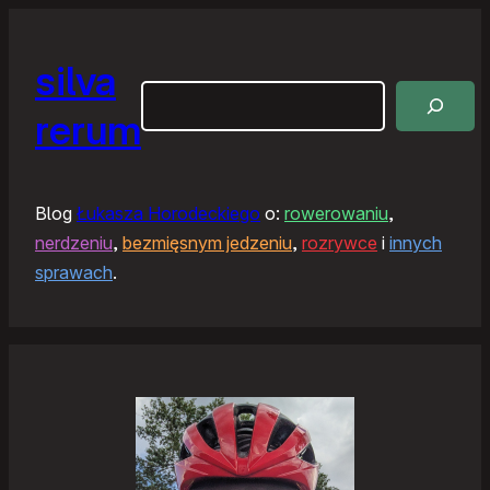
silva
Szukaj
rerum
Blog
Łukasza Horodeckiego
o:
rowerowaniu
,
nerdzeniu
,
bezmięsnym jedzeniu
,
rozrywce
i
innych
sprawach
.