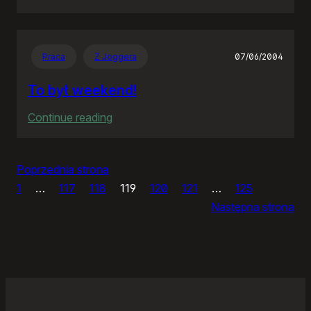
Pan
premier
tańczy…
Praca
Z Joggera
07/06/2004
To był weekend!
:
Continue reading
To
był
Poprzednia strona
weekend!
1
…
117
118
119
120
121
…
125
Następna strona