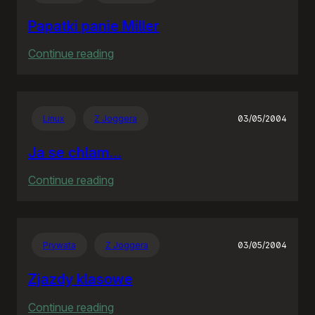
Papatki panie Miller
:
Continue reading
Papatki
panie
Miller
Linux
Z Joggera
03/05/2004
Ja se chlam…
:
Continue reading
Ja
se
chlam…
Prywata
Z Joggera
03/05/2004
Zjazdy klasowe
:
Continue reading