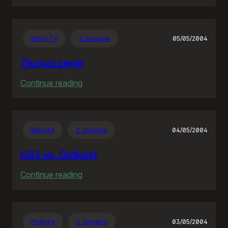
Jeden
błąd,
pięć
Kino i TV
Z Joggera
05/05/2004
lat,
siedem
Tłumaczenie
milionów
:
Continue reading
Tłumaczenie
Muzyka
Z Joggera
04/05/2004
US3 vs. Outkast
:
Continue reading
US3
vs.
Outkast
Polityka
Z Joggera
03/05/2004