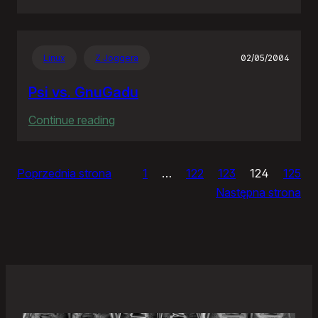
Zjazdy
klasowe
Linux
Z Joggera
02/05/2004
Psi vs. GnuGadu
:
Continue reading
Psi
vs.
Poprzednia strona
1
…
122
123
124
125
GnuGadu
Następna strona