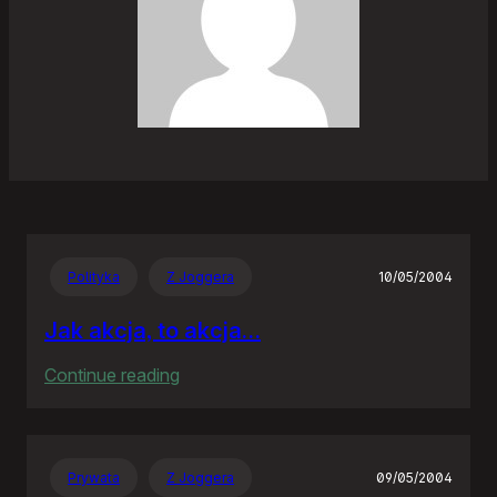
Polityka
Z Joggera
10/05/2004
Jak akcja, to akcja…
:
Continue reading
Jak
akcja,
to
Prywata
Z Joggera
09/05/2004
akcja…