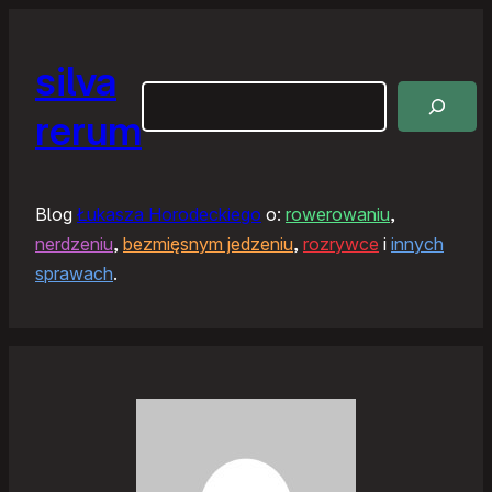
silva
Szukaj
rerum
Blog
Łukasza Horodeckiego
o:
rowerowaniu
,
nerdzeniu
,
bezmięsnym jedzeniu
,
rozrywce
i
innych
sprawach
.