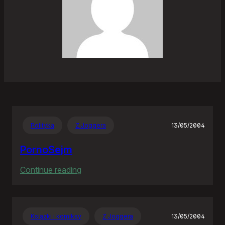
Polityka
Z Joggera
13/05/2004
PornoSejm
:
Continue reading
PornoSejm
Książki i komiksy
Z Joggera
13/05/2004