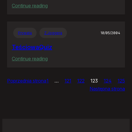
:
Continue reading
Ja
bym
chciał
Prywata
Z Joggera
10/05/2004
nightly
TeściowaQuiz
:
Continue reading
TeściowaQuiz
Poprzednia strona
1
…
121
122
123
124
125
Następna strona