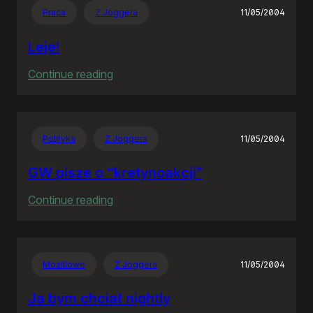
Praca
Z Joggera
11/05/2004
Leje!
:
Continue reading
Leje!
Polityka
Z Joggera
11/05/2004
GW pisze o “kretynoakcji”
:
Continue reading
GW
pisze
o
Mozillowe
Z Joggera
11/05/2004
“kretynoakcji”
Ja bym chciał nightly