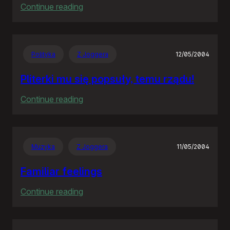
:
Continue reading
The
Hitchhiker’s
Guide
Polityka
Z Joggera
12/05/2004
to
the
Pliterki mu się popsuły, temu rządu!
Galaxy
:
Continue reading
Pliterki
mu
się
Muzyka
Z Joggera
11/05/2004
popsuły,
temu
Familiar feelings
rządu!
:
Continue reading
Familiar
feelings