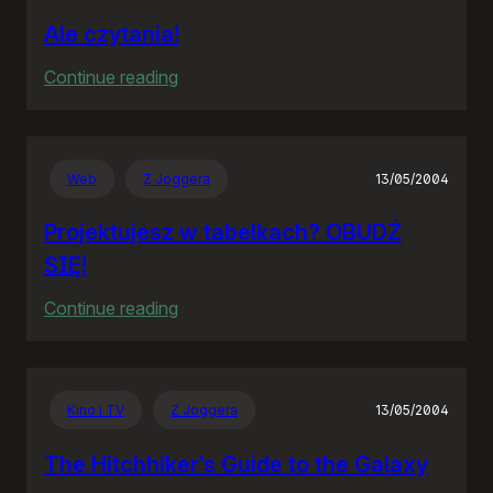
Ale czytania!
:
Continue reading
Ale
czytania!
Web
Z Joggera
13/05/2004
Projektujesz w tabelkach? OBUDŹ
SIĘ!
:
Continue reading
Projektujesz
w
tabelkach?
Kino i TV
Z Joggera
13/05/2004
OBUDŹ
SIĘ!
The Hitchhiker’s Guide to the Galaxy