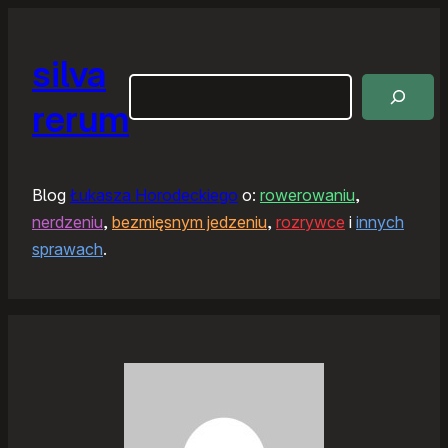
silva
Szukaj
rerum
Blog
Łukasza Horodeckiego
o:
rowerowaniu
,
nerdzeniu
,
bezmięsnym jedzeniu
,
rozrywce
i
innych
sprawach
.