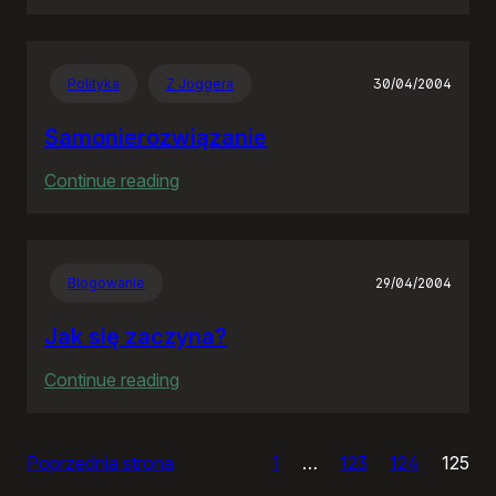
Czas
apokalipsy
Polityka
Z Joggera
30/04/2004
Samonierozwiązanie
:
Continue reading
Samonierozwiązanie
Blogowanie
29/04/2004
Jak się zaczyna?
:
Continue reading
Jak
się
Poprzednia strona
1
…
123
124
125
zaczyna?