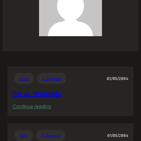
Linux
Z Joggera
02/05/2004
Psi vs. GnuGadu
:
Continue reading
Psi
vs.
GnuGadu
Varia
Z Joggera
01/05/2004