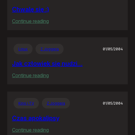
Chwalę się :)
:
Continue reading
Chwalę
się
:)
Linux
Z Joggera
01/05/2004
Jak człowiek się nudzi…
:
Continue reading
Jak
człowiek
się
Kino i TV
Z Joggera
01/05/2004
nudzi…
Czas apokalipsy
:
Continue reading