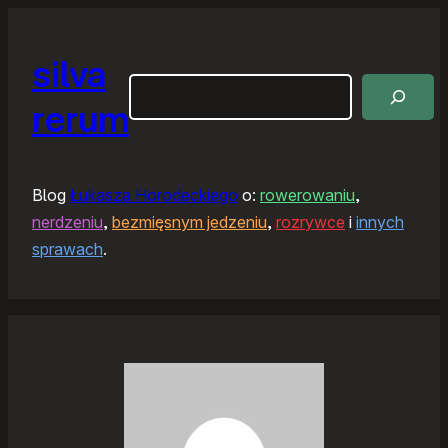
silva
Szukaj
rerum
Blog
Łukasza Horodeckiego
o:
rowerowaniu
,
nerdzeniu
,
bezmięsnym jedzeniu
,
rozrywce
i
innych
sprawach
.