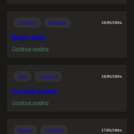
Goodbye
Neostrado!
Z Joggera
Zwierzaki
28/05/2004
Nocny gość
:
Continue reading
Nocny
gość
Varia
Z Joggera
28/05/2004
Co wieś to wieś
:
Continue reading
Co
wieś
to
Polityka
Z Joggera
27/05/2004