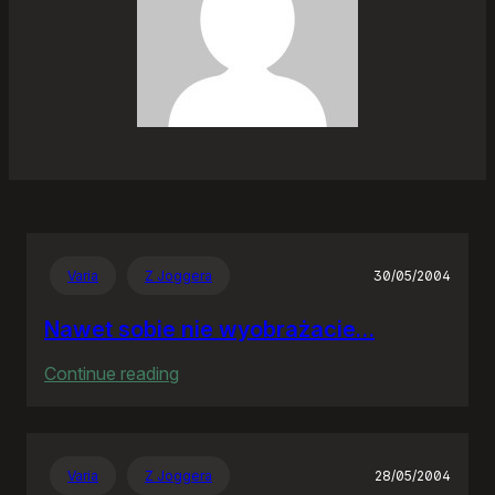
Varia
Z Joggera
30/05/2004
Nawet sobie nie wyobrażacie…
:
Continue reading
Nawet
sobie
nie
Varia
Z Joggera
28/05/2004
wyobrażacie…