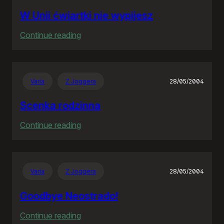
W Unii ćwiartki nie wypijesz
:
Continue reading
W
Unii
ćwiartki
Varia
Z Joggera
28/05/2004
nie
wypijesz
Scenka rodzinna
:
Continue reading
Scenka
rodzinna
Varia
Z Joggera
28/05/2004
Goodbye Neostrado!
:
Continue reading