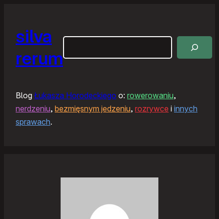
silva
Szukaj
rerum
Blog
Łukasza Horodeckiego
o:
rowerowaniu
,
nerdzeniu
,
bezmięsnym jedzeniu
,
rozrywce
i
innych
sprawach
.