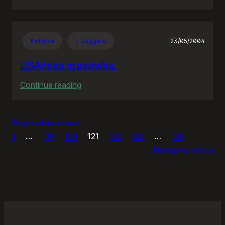
IceWM
1.2.14
Polityka
Z Joggera
23/05/2004
USAńska prasówka.
:
Continue reading
USAńska
prasówka.
Poprzednia strona
1
…
119
120
121
122
123
…
125
Następna strona