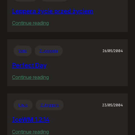
wieś
Leppera życie przed życiem
:
Continue reading
Leppera
życie
przed
Varia
Z Joggera
26/05/2004
życiem
Perfect Day
:
Continue reading
Perfect
Day
Linux
Z Joggera
23/05/2004
IceWM 1.2.14
:
Continue reading