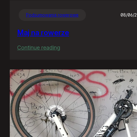
Podsumowania rowerowe
08/06/
Maj na rowerze
:
Continue reading
Maj
na
rowerze