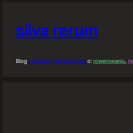
silva rerum
Blog
Łukasza Horodeckiego
o:
rowerowaniu
,
n