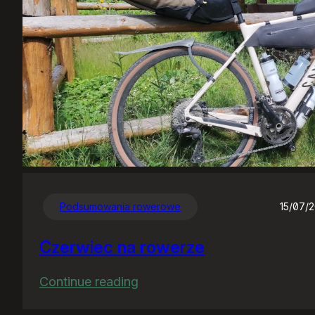
Podsumowania rowerowe
15/07/
Czerwiec na rowerze
:
Continue reading
Czerwiec