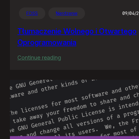
FOSS
Nerdzenie
09/04/
Tłumaczenie Wolnego i Otwartego
Oprogramowania
:
Continue reading
Tłumaczenie
Wolnego
i
Otwartego
Oprogramowania