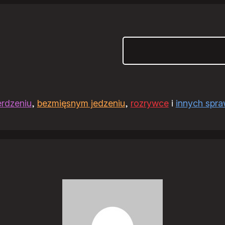
Szukaj
erdzeniu
,
bezmięsnym jedzeniu
,
rozrywce
i
innych spr