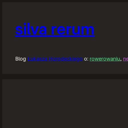
silva rerum
Blog
Łukasza Horodeckiego
o:
rowerowaniu
,
n