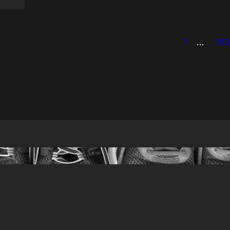
1
…
123