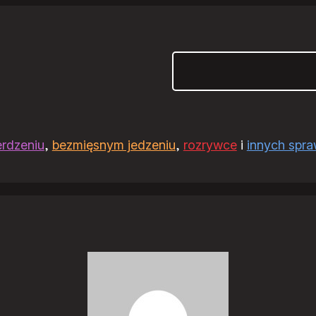
Szukaj
erdzeniu
,
bezmięsnym jedzeniu
,
rozrywce
i
innych spr