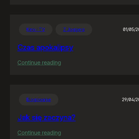
Chwalę
się
:)
Kino i TV
Z Joggera
01/05/
Czas apokalipsy
:
Continue reading
Czas
apokalipsy
Blogowanie
29/04/
Jak się zaczyna?
:
Continue reading