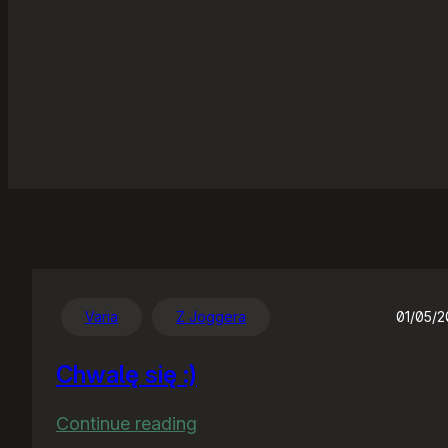
Varia
Z Joggera
01/05/
Chwalę się :)
:
Continue reading