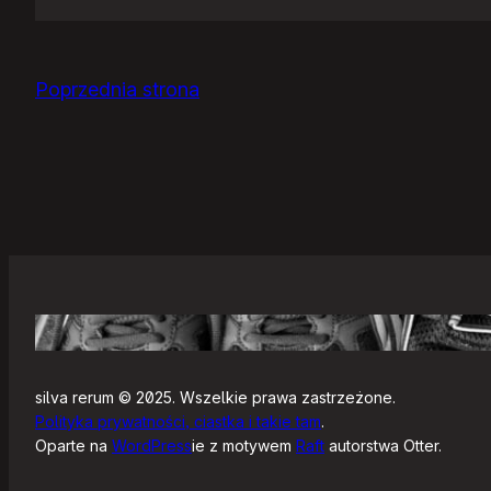
Jak
się
zaczyna?
Poprzednia strona
silva rerum © 2025. Wszelkie prawa zastrzeżone.
Polityka prywatności, ciastka i takie tam
.
Oparte na
WordPress
ie z motywem
Raft
autorstwa Otter.