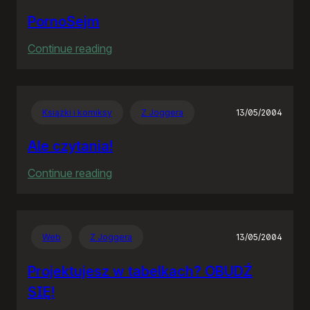
PornoSejm
:
Continue reading
PornoSejm
Książki i komiksy
Z Joggera
13/05/2004
Ale czytania!
:
Continue reading
Ale
czytania!
Web
Z Joggera
13/05/2004
Projektujesz w tabelkach? OBUDŹ
SIĘ!