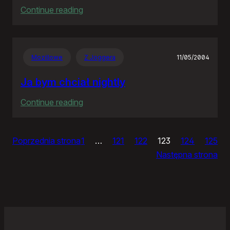
:
Continue reading
GW
pisze
o
Mozillowe
Z Joggera
11/05/2004
“kretynoakcji”
Ja bym chciał nightly
:
Continue reading
Ja
bym
Poprzednia strona
1
…
121
122
123
124
125
chciał
Następna strona
nightly