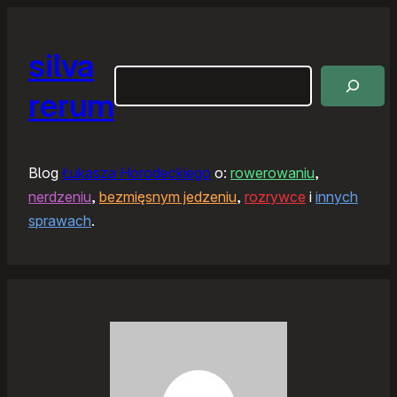
silva
Szukaj
rerum
Blog
Łukasza Horodeckiego
o:
rowerowaniu
,
nerdzeniu
,
bezmięsnym jedzeniu
,
rozrywce
i
innych
sprawach
.