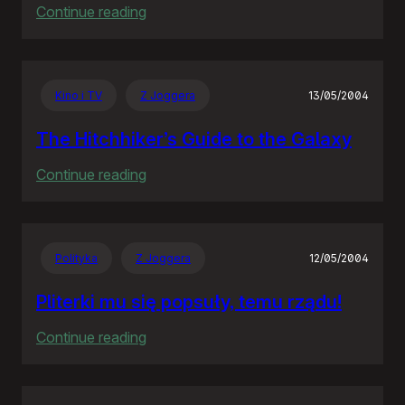
:
Continue reading
Projektujesz
w
tabelkach?
Kino i TV
Z Joggera
13/05/2004
OBUDŹ
SIĘ!
The Hitchhiker’s Guide to the Galaxy
:
Continue reading
The
Hitchhiker’s
Guide
Polityka
Z Joggera
12/05/2004
to
the
Pliterki mu się popsuły, temu rządu!
Galaxy
:
Continue reading
Pliterki
mu