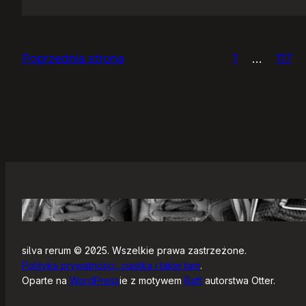
Pan
premier
tańczy…
Poprzednia strona
1
…
117
silva rerum © 2025. Wszelkie prawa zastrzeżone.
Polityka prywatności, ciastka i takie tam
.
Oparte na
WordPress
ie z motywem
Raft
autorstwa Otter.