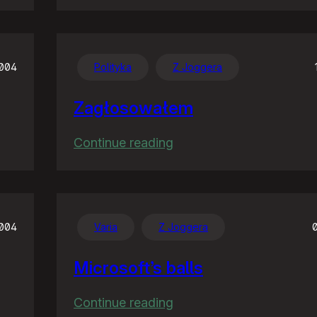
Wyniki
wyborów
2004
Polityka
Z Joggera
Zagłosowałem
:
Continue reading
Zagłosowałem
2004
Varia
Z Joggera
Microsoft’s balls
:
Continue reading