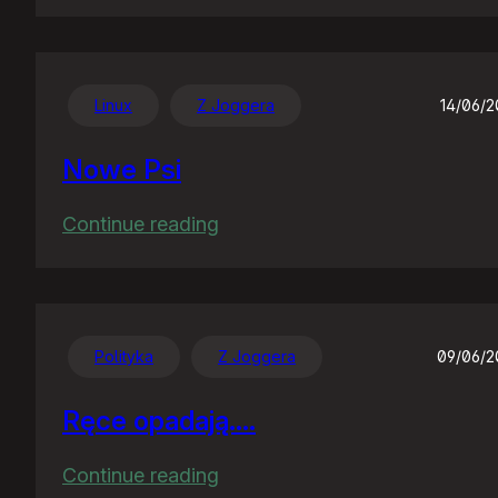
TPSA
vs.
da.killa
c.d.
Linux
Z Joggera
14/06/
Nowe Psi
:
Continue reading
Nowe
Psi
Polityka
Z Joggera
09/06/
Ręce opadają….
:
Continue reading