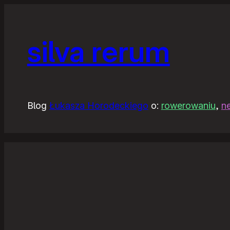
silva rerum
Blog
Łukasza Horodeckiego
o:
rowerowaniu
,
n