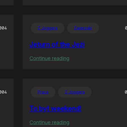
Microsoft’s
balls
2004
Z Joggera
Zwierzaki
Jeturn of the Jeżi
:
Continue reading
!
Jeturn
of
the
Jeżi
004
Praca
Z Joggera
0
To był weekend!
:
Continue reading