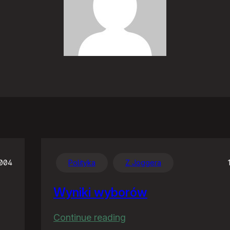
2004
Polityka
Z Joggera
Wyniki wyborów
:
Continue reading