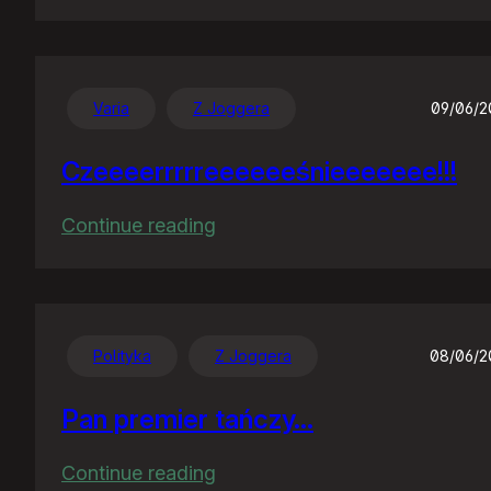
Ręce
opadają….
Varia
Z Joggera
09/06/
Czeeeerrrrreeeeeeśnieeeeeee!!!
:
Continue reading
Czeeeerrrrreeeeeeśnieeeeeee!!
Polityka
Z Joggera
08/06/2
Pan premier tańczy…
:
Continue reading