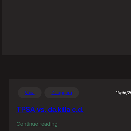
Varia
Z Joggera
16/06/
TPSA vs. da.killa c.d.
:
Continue reading