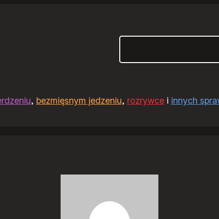
Szukaj
erdzeniu
,
bezmięsnym jedzeniu
,
rozrywce
i
innych spr