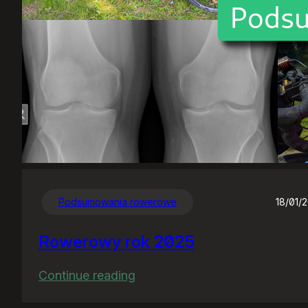
Podsumowania rowerowe
18/01/
Rowerowy rok 2025
:
Continue reading
Rowerowy