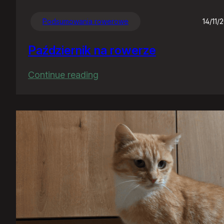
Podsumowania rowerowe
14/11/
Październik na rowerze
:
Continue reading
Październik
na
rowerze