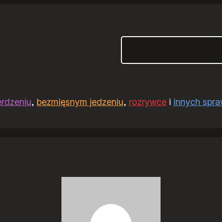
Szukaj
erdzeniu
,
bezmięsnym jedzeniu
,
rozrywce
i
innych spr