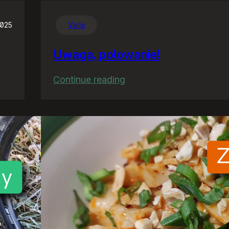
2025
Varia
Uwaga, polowanie!
:
Continue reading
Uwaga,
polowanie!