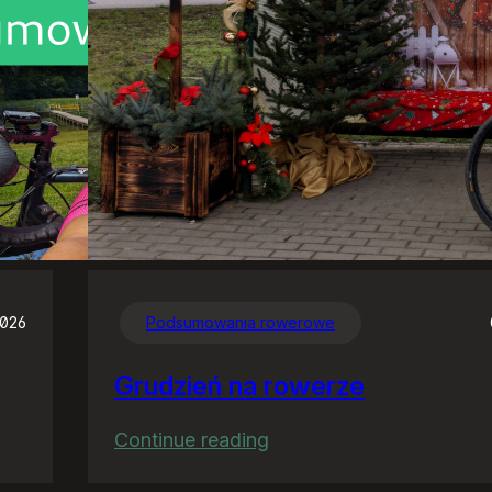
2026
Podsumowania rowerowe
Grudzień na rowerze
:
Continue reading
Grudzień