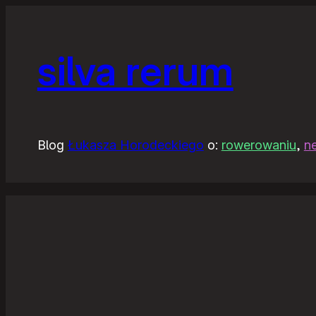
silva rerum
Blog
Łukasza Horodeckiego
o:
rowerowaniu
,
n