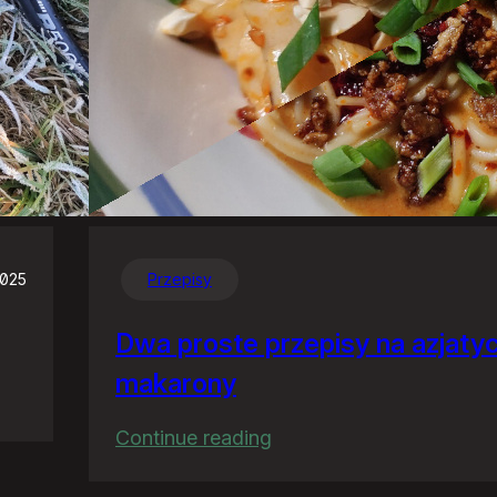
2025
Przepisy
Dwa proste przepisy na azjaty
makarony
:
Continue reading
Dwa