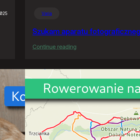
2025
Varia
Szukam aparatu fotograficzne
:
Continue reading
Szukam
aparatu
fotograficznego