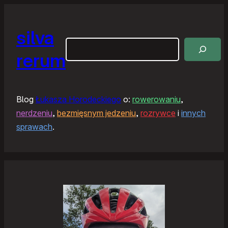
silva
Szukaj
rerum
Blog
Łukasza Horodeckiego
o:
rowerowaniu
,
nerdzeniu
,
bezmięsnym jedzeniu
,
rozrywce
i
innych
sprawach
.