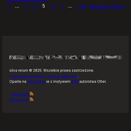
1
…
3
4
5
6
7
…
125
Następna strona
Sly,
prosty
edytor
zdjęć
silva rerum © 2025. Wszelkie prawa zastrzeżone.
Polityka prywatności, ciastka i takie tam
.
Oparte na
WordPress
ie z motywem
Raft
autorstwa Otter.
Kanał RSS
Kanał Atom