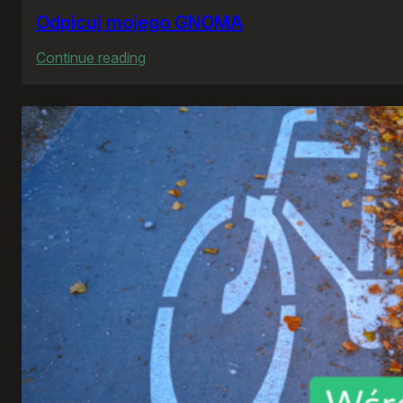
Odpicuj mojego GNOMA
:
Continue reading
Odpicuj
mojego
GNOMA