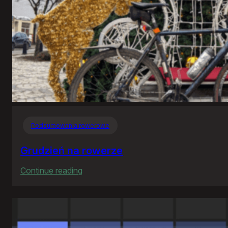
Podsumowania rowerowe
Grudzień na rowerze
:
Continue reading
Grudzień
na
rowerze