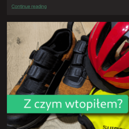
:
Continue reading
Rowerowy
rok
2024