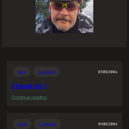
Varia
Z Joggera
01/05/2004
Chwalę się :)
:
Continue reading
Chwalę
się
:)
Linux
Z Joggera
01/05/2004