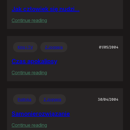
Jak człowiek się nudzi…
:
Continue reading
Jak
człowiek
się
Kino i TV
Z Joggera
01/05/2004
nudzi…
Czas apokalipsy
:
Continue reading
Czas
apokalipsy
Polityka
Z Joggera
30/04/2004
Samonierozwiązanie
:
Continue reading