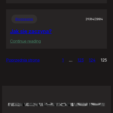
Samonierozwiązanie
Blogowanie
29/04/2004
Jak się zaczyna?
:
Continue reading
Jak
się
Poprzednia strona
1
…
123
124
125
zaczyna?