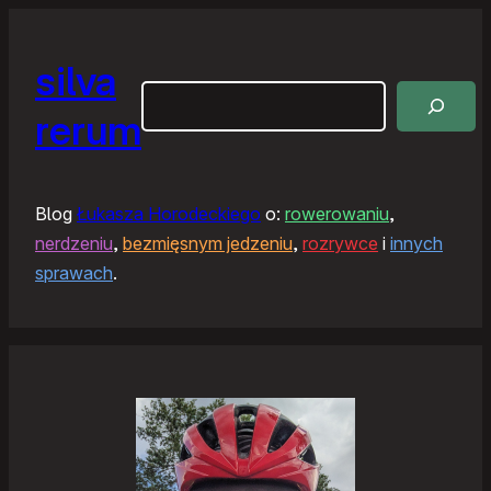
silva
Szukaj
rerum
Blog
Łukasza Horodeckiego
o:
rowerowaniu
,
nerdzeniu
,
bezmięsnym jedzeniu
,
rozrywce
i
innych
sprawach
.