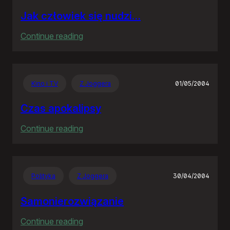
Jak człowiek się nudzi…
:
Continue reading
Jak
człowiek
się
Kino i TV
Z Joggera
01/05/2004
nudzi…
Czas apokalipsy
:
Continue reading
Czas
apokalipsy
Polityka
Z Joggera
30/04/2004
Samonierozwiązanie
:
Continue reading