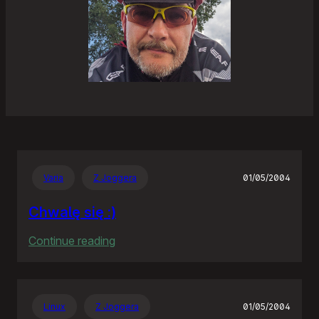
Varia
Z Joggera
01/05/2004
Chwalę się :)
:
Continue reading
Chwalę
się
:)
Linux
Z Joggera
01/05/2004