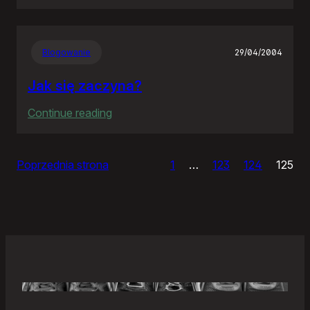
Samonierozwiązanie
Blogowanie
29/04/2004
Jak się zaczyna?
:
Continue reading
Jak
się
Poprzednia strona
1
…
123
124
125
zaczyna?