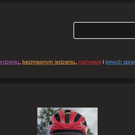
Szukaj
erdzeniu
,
bezmięsnym jedzeniu
,
rozrywce
i
innych spr