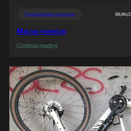
Podsumowania rowerowe
08/06/
Maj na rowerze
:
Continue reading
Maj
na
rowerze