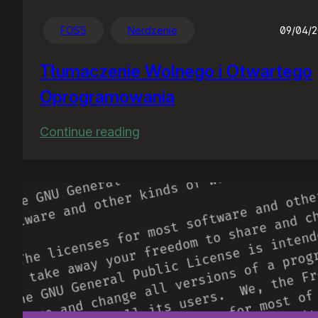
FOSS
Nerdzenie
09/04/
Tłumaczenie Wolnego i Otwartego
Oprogramowania
:
Continue reading
Tłumaczenie
Wolnego
i
Otwartego
Oprogramowania