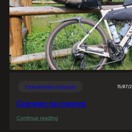
Podsumowania rowerowe
15/07/
Czerwiec na rowerze
:
Continue reading
Czerwiec