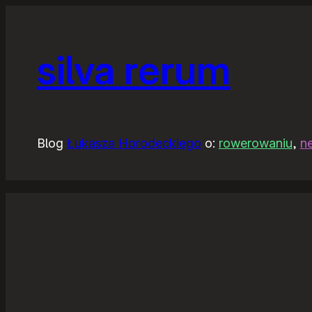
silva rerum
Blog
Łukasza Horodeckiego
o:
rowerowaniu
,
n