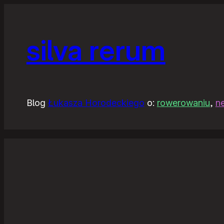
silva rerum
Blog
Łukasza Horodeckiego
o:
rowerowaniu
,
n