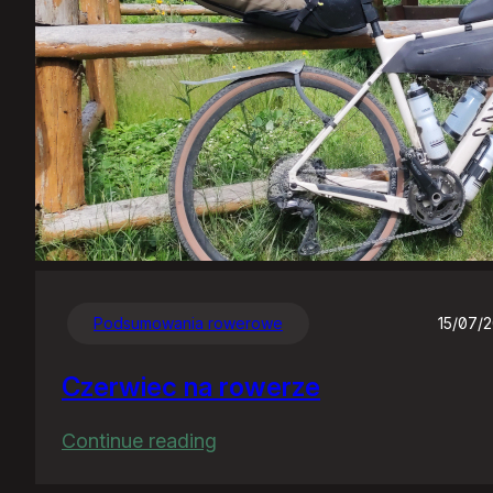
Podsumowania rowerowe
15/07/
Czerwiec na rowerze
:
Continue reading
Czerwiec