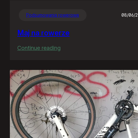
Podsumowania rowerowe
08/06/
Maj na rowerze
:
Continue reading
Maj
na
rowerze