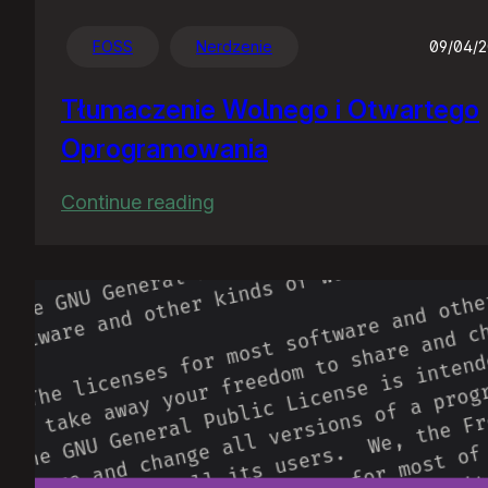
FOSS
Nerdzenie
09/04/
Tłumaczenie Wolnego i Otwartego
Oprogramowania
:
Continue reading
Tłumaczenie
Wolnego
i
Otwartego
Oprogramowania