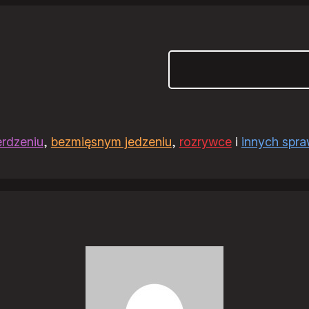
Szukaj
erdzeniu
,
bezmięsnym jedzeniu
,
rozrywce
i
innych spr