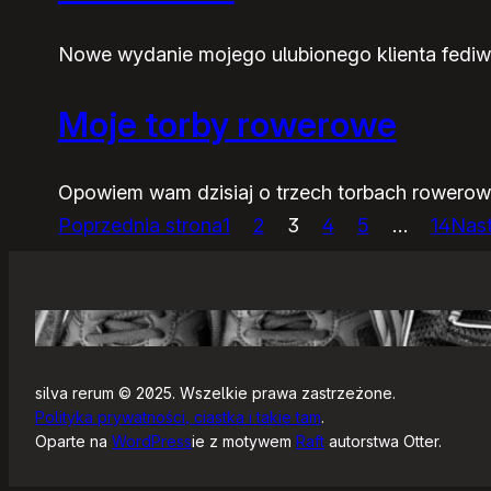
Nowe wydanie mojego ulubionego klienta fediw
Moje torby rowerowe
Opowiem wam dzisiaj o trzech torbach rowerow
Poprzednia strona
1
2
3
4
5
…
14
Nast
silva rerum © 2025. Wszelkie prawa zastrzeżone.
Polityka prywatności, ciastka i takie tam
.
Oparte na
WordPress
ie z motywem
Raft
autorstwa Otter.