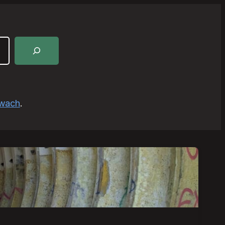
awach
.