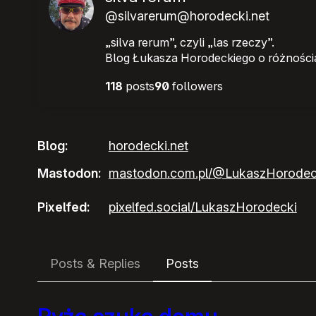
@silvarerum@horodecki.net
„silva rerum”, czyli „las rzeczy”.
Blog Łukasza Horodeckiego o różnościa
118
posts
90
followers
Blog
horodecki.net
Mastodon
mastodon.com.pl/@LukaszHorodec
Pixelfed
pixelfed.social/LukaszHorodecki
Posts & Replies
Posts