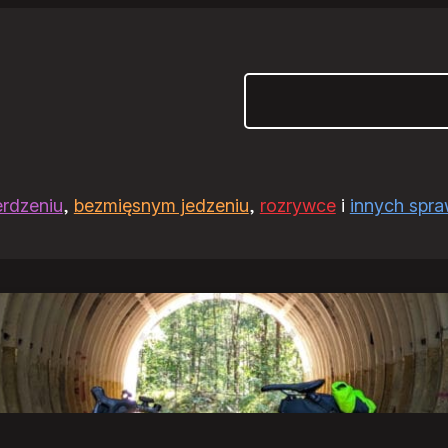
Szukaj
erdzeniu
,
bezmięsnym jedzeniu
,
rozrywce
i
innych spr