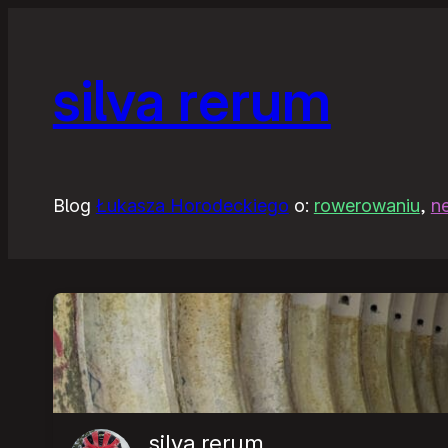
Przejdź
do
silva rerum
treści
Blog
Łukasza Horodeckiego
o:
rowerowaniu
,
n
silva rerum