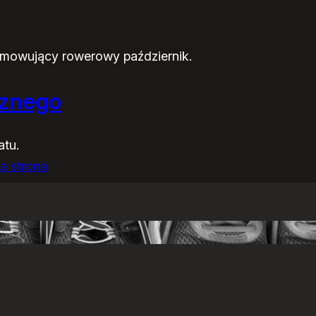
umowujący rowerowy październik.
cznego
atu.
a strona