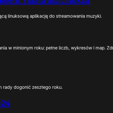
lient Tidala dla Linuksa
ącą linuksową aplikację do streamowania muzyki.
 w minionym roku: pełne liczb, wykresów i map. Zdra
em rady dogonić zeszłego roku.
024