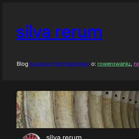
Przejdź
do
silva rerum
treści
Blog
Łukasza Horodeckiego
o:
rowerowaniu
,
n
silva rerum