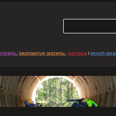
Szukaj
erdzeniu
,
bezmięsnym jedzeniu
,
rozrywce
i
innych spr