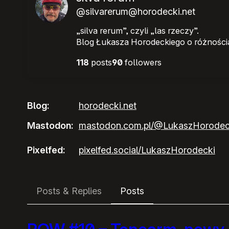
@silvarerum@horodecki.net
„silva rerum”, czyli „las rzeczy”.
Blog Łukasza Horodeckiego o różnościa
118
posts
90
followers
Blog
horodecki.net
Mastodon
mastodon.com.pl/@LukaszHorodec
Pixelfed
pixelfed.social/LukaszHorodecki
Posts & Replies
Posts