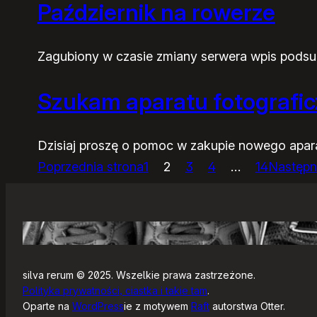
Październik na rowerze
Zagubiony w czasie zmiany serwera wpis pods
Szukam aparatu fotografi
Dzisiaj proszę o pomoc w zakupie nowego apar
Poprzednia strona
1
2
3
4
…
14
Następn
silva rerum © 2025. Wszelkie prawa zastrzeżone.
Polityka prywatności, ciastka i takie tam
.
Oparte na
WordPress
ie z motywem
Raft
autorstwa Otter.