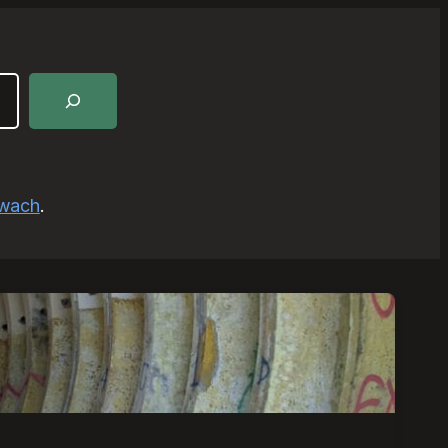
awach
.